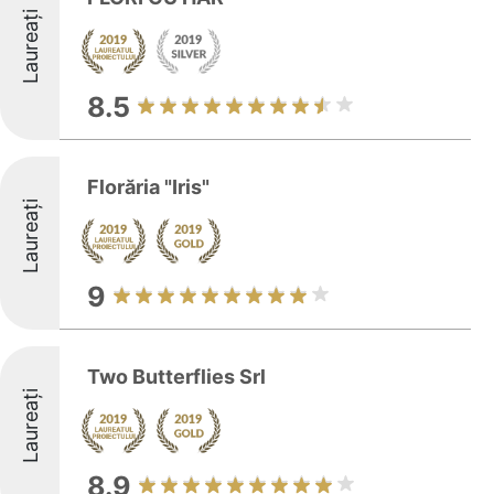
Laureați
8.5
Florăria "Iris"
Laureați
9
Two Butterflies Srl
Laureați
8.9