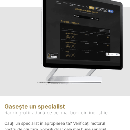
Gasește un specialist
Ranking-ul îi adună pe cei mai buni din industrie
Cauți un specialist in apropierea ta? Verificați motorul
nostru de căutare. Folosiți doar cele mai bune servicii!