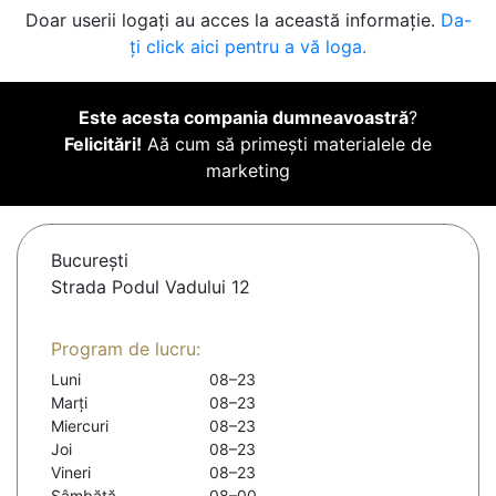
Doar userii logați au acces la această informație.
Da-
ți click aici pentru a vă loga.
Este acesta compania dumneavoastră
?
Felicitări!
Aă cum să primești materialele de
marketing
Bucureşti
Strada Podul Vadului 12
Program de lucru:
Luni
08–23
Marți
08–23
Miercuri
08–23
Joi
08–23
Vineri
08–23
Sâmbătă
08–00