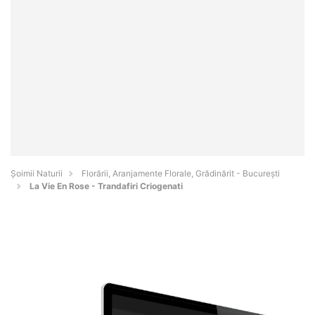
Şoimii Naturii
Florării, Aranjamente Florale, Grădinărit - Bucureşti
La Vie En Rose - Trandafiri Criogenati