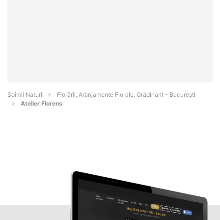
Şoimii Naturii
Florării, Aranjamente Florale, Grădinărit - Bucureşti
Atelier Florens