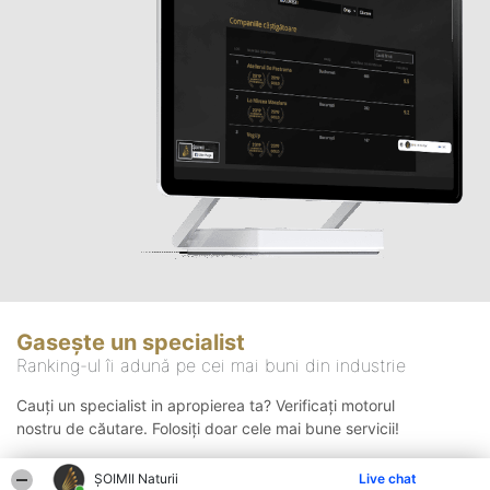
Gasește un specialist
Ranking-ul îi adună pe cei mai buni din industrie
Cauți un specialist in apropierea ta? Verificați motorul
nostru de căutare. Folosiți doar cele mai bune servicii!
ŞOIMII Naturii
Live chat