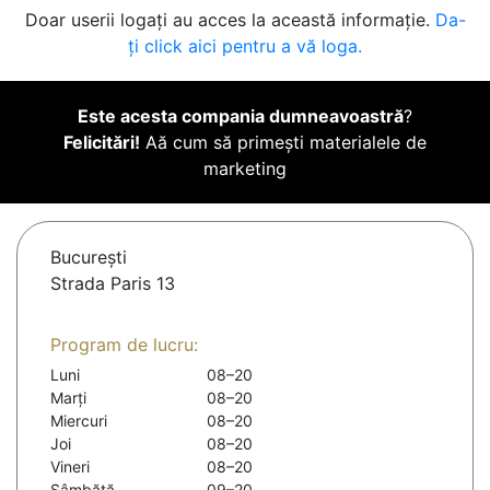
Doar userii logați au acces la această informație.
Da-
ți click aici pentru a vă loga.
Este acesta compania dumneavoastră
?
Felicitări!
Aă cum să primești materialele de
marketing
Bucureşti
Strada Paris 13
Program de lucru:
Luni
08–20
Marți
08–20
Miercuri
08–20
Joi
08–20
Vineri
08–20
Sâmbătă
09–20