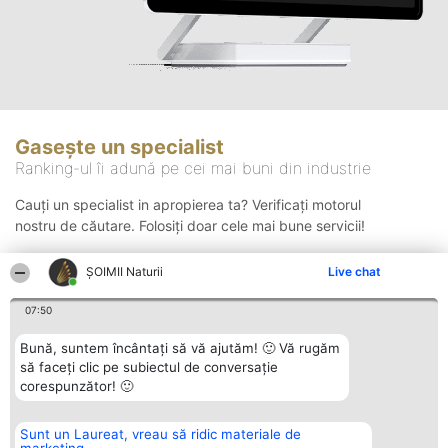
Gasește un specialist
Ranking-ul îi adună pe cei mai buni din industrie
Cauți un specialist in apropierea ta? Verificați motorul
nostru de căutare. Folosiți doar cele mai bune servicii!
ŞOIMII Naturii
Live chat
Căutare
07:50
Bună, suntem încântați să vă ajutăm! 🙂 Vă rugăm
să faceți clic pe subiectul de conversație
corespunzător! 🙂
Sunt un Laureat, vreau să ridic materiale de
Organizator Ranking
Plebiscyt
Contact