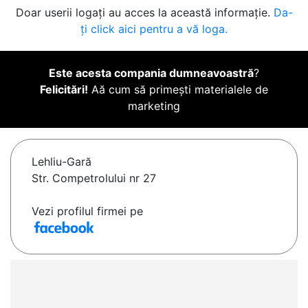
Doar userii logați au acces la această informație.
Da-
ți click aici pentru a vă loga.
Este acesta compania dumneavoastră
?
Felicitări!
Aă cum să primești materialele de
marketing
Lehliu-Gară
Str. Competrolului nr 27
Vezi profilul firmei pe