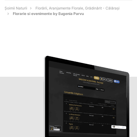
Şoimii Naturii
Florării, Aranjamente Florale, Grădinărit - Călăraşi
Florarie si evenimente by Eugenia Parvu