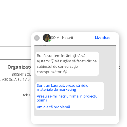
ŞOIMII Naturii
Live chat
18:18
Bună, suntem încântați să vă
ajutăm! 🙂 Vă rugăm să faceți clic pe
Organizator Ranking
subiectul de conversație
Plebiscyt
Contact
corespunzător! 🙂
BRIGHT SOLUTIONS BR SRL
Câștigătorii
Contact
. A30 Sc. A Et. 4 Ap. 13 Cod 061952
Lista
București
Tuturor
Sunt un Laureat, vreau să ridic
materiale de marketing
CUI 36737675
Laureaților
tel: +40 770 990 492
Reguli
Vreau să-mi înscriu firma in proiectul
Șoimii
Statut
Politica de
Am o altă problemă
confidențialitate