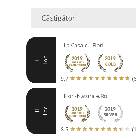
Câștigători
La Casa cu Flori
Loc
I
9.7
(
Flori-Naturale.Ro
Loc
II
8.5
(