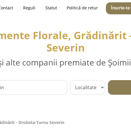
Contact
Reguli
Statut
Politică de retur
Înscrie-te
amente Florale, Grădinărit
Severin
și alte companii premiate de Șoimii
rădinărit - Drobeta-Turnu Severin