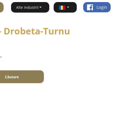
Login
Alte industrii
 - Drobeta-Turnu
.
Căutare