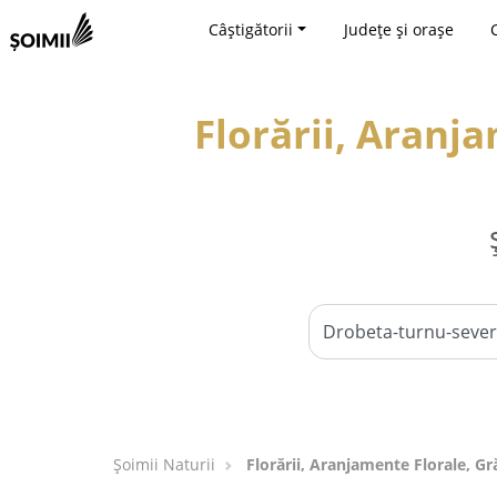
Câștigătorii
Județe și orașe
Florării, Aranj
Şoimii Naturii
Florării, Aranjamente Florale, G