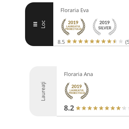
Floraria Eva
Loc
III
8.5
(5
Floraria Ana
Laureați
8.2