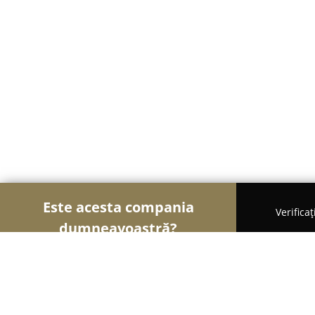
Este acesta compania
Verifica
dumneavoastră?
Şoimii Naturii
Florării, Aranjamente Florale, Gră