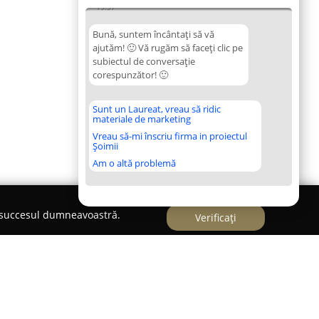
19:57
Bună, suntem încântați să vă
ajutăm! 🙂 Vă rugăm să faceți clic pe
subiectul de conversație
corespunzător! 🙂
Sunt un Laureat, vreau să ridic
materiale de marketing
Vreau să-mi înscriu firma in proiectul
Șoimii
Am o altă problemă
e succesul dumneavoastră.
Verificați