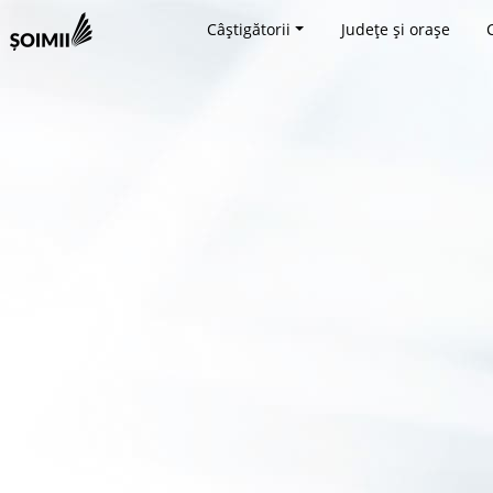
Câștigătorii
Județe și orașe