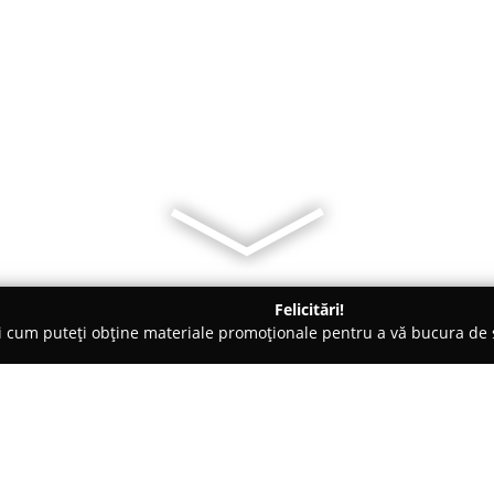
Felicitări!
ți cum puteți obține materiale promoționale pentru a vă bucura d
dinărit - Râmnicu Vâlcea
Floraria Cupidon Valcea