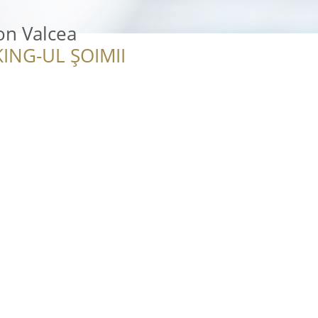
on Valcea
ING-UL ȘOIMII