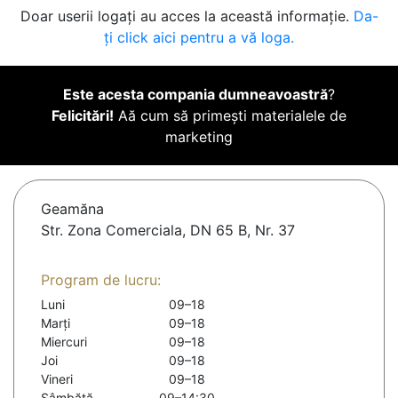
Doar userii logați au acces la această informație.
Da-
ți click aici pentru a vă loga.
Este acesta compania dumneavoastră
?
Felicitări!
Aă cum să primești materialele de
marketing
Geamăna
Str. Zona Comerciala, DN 65 B, Nr. 37
Program de lucru:
Luni
09–18
Marți
09–18
Miercuri
09–18
Joi
09–18
Vineri
09–18
Sâmbătă
09–14:30