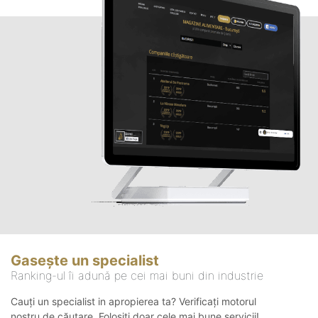
Gasește un specialist
Ranking-ul îi adună pe cei mai buni din industrie
Cauți un specialist in apropierea ta? Verificați motorul
nostru de căutare. Folosiți doar cele mai bune servicii!