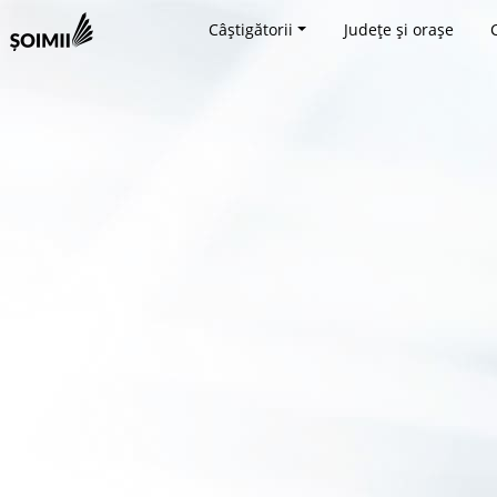
Câștigătorii
Județe și orașe