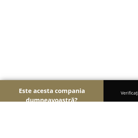
Este acesta compania
Verifica
dumneavoastră?
Şoimii Naturii
Florării, Aranjamente Florale, Gră