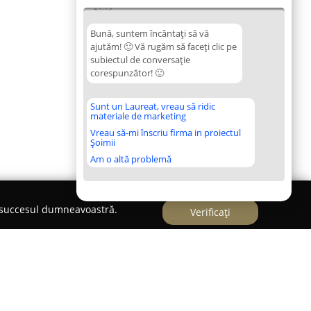
21:19
Bună, suntem încântați să vă
ajutăm! 🙂 Vă rugăm să faceți clic pe
subiectul de conversație
corespunzător! 🙂
Sunt un Laureat, vreau să ridic
materiale de marketing
Vreau să-mi înscriu firma in proiectul
Șoimii
Am o altă problemă
e succesul dumneavoastră.
Verificați