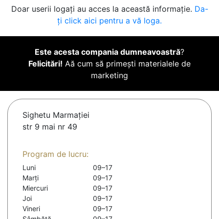
Doar userii logați au acces la această informație.
Da-
ți click aici pentru a vă loga.
Este acesta compania dumneavoastră
?
Felicitări!
Aă cum să primești materialele de
marketing
Sighetu Marmaţiei
str 9 mai nr 49
Program de lucru:
Luni
09–17
Marți
09–17
Miercuri
09–17
Joi
09–17
Vineri
09–17
Sâmbătă
09–17