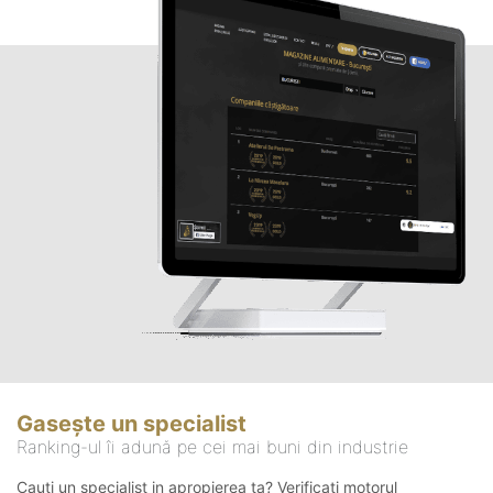
Gasește un specialist
Ranking-ul îi adună pe cei mai buni din industrie
Cauți un specialist in apropierea ta? Verificați motorul