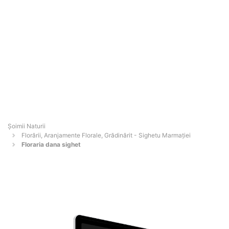
Şoimii Naturii
Florării, Aranjamente Florale, Grădinărit - Sighetu Marmaţiei
Floraria dana sighet