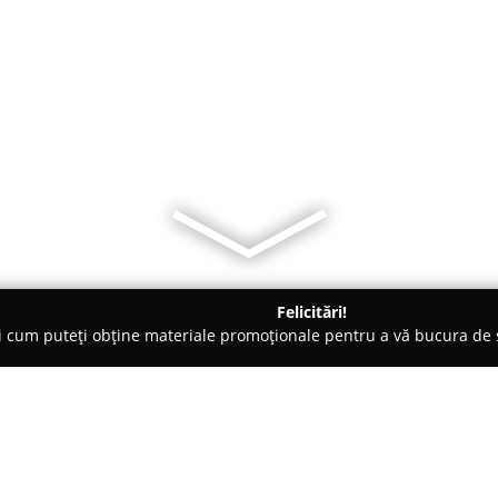
Felicitări!
ți cum puteți obține materiale promoționale pentru a vă bucura d
inărit - Sălaj
Secret Gardens Zalau