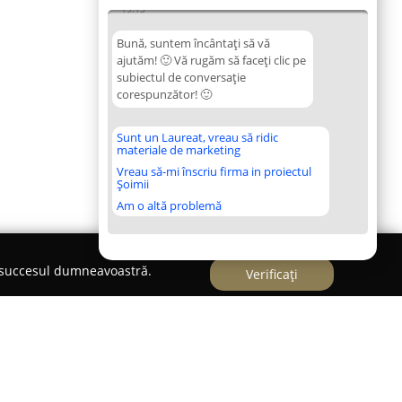
19:13
Bună, suntem încântați să vă
ajutăm! 🙂 Vă rugăm să faceți clic pe
subiectul de conversație
corespunzător! 🙂
Sunt un Laureat, vreau să ridic
materiale de marketing
Vreau să-mi înscriu firma in proiectul
Șoimii
Am o altă problemă
e succesul dumneavoastră.
Verificați