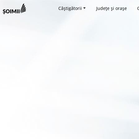
Câștigătorii
Județe și orașe