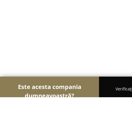
Este acesta compania
Verifica
dumneavoastră?
Şoimii Naturii
Florării, Aranjamente Florale, Grăd