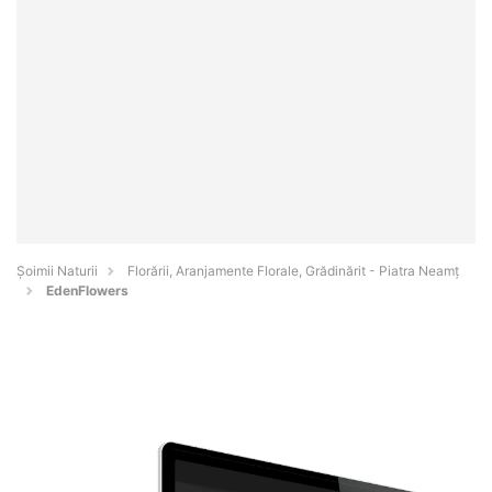
Şoimii Naturii
Florării, Aranjamente Florale, Grădinărit - Piatra Neamţ
EdenFlowers