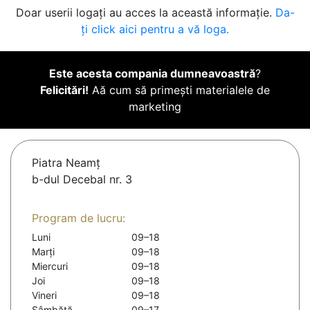
Doar userii logați au acces la această informație.
Da-
ți click aici pentru a vă loga.
Este acesta compania dumneavoastră
?
Felicitări!
Aă cum să primești materialele de
marketing
Piatra Neamţ
b-dul Decebal nr. 3
Program de lucru:
Luni
09–18
Marți
09–18
Miercuri
09–18
Joi
09–18
Vineri
09–18
Sâmbătă
09–17