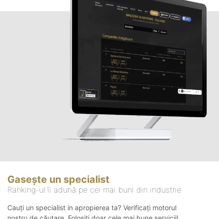
Gasește un specialist
Ranking-ul îi adună pe cei mai buni din industrie
Cauți un specialist in apropierea ta? Verificați motorul
nostru de căutare. Folosiți doar cele mai bune servicii!