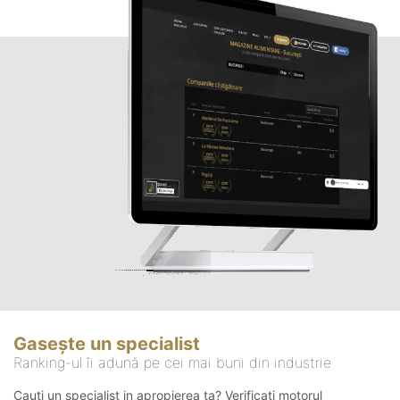
Gasește un specialist
Ranking-ul îi adună pe cei mai buni din industrie
Cauți un specialist in apropierea ta? Verificați motorul