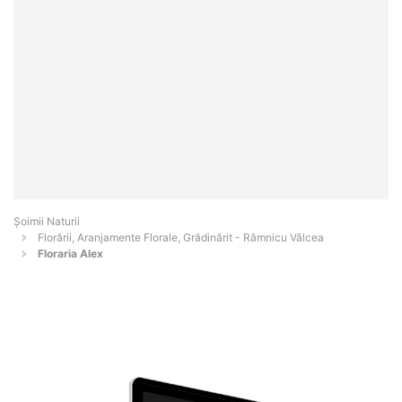
Şoimii Naturii
Florării, Aranjamente Florale, Grădinărit - Râmnicu Vâlcea
Floraria Alex