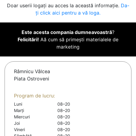
Doar userii logați au acces la această informație.
Da-
ți click aici pentru a vă loga.
Este acesta compania dumneavoastră
?
Felicitări!
Aă cum să primești materialele de
marketing
Râmnicu Vâlcea
Piata Ostroveni
Program de lucru:
Luni
08–20
Marți
08–20
Miercuri
08–20
Joi
08–20
Vineri
08–20
Sâmbătă
08–20