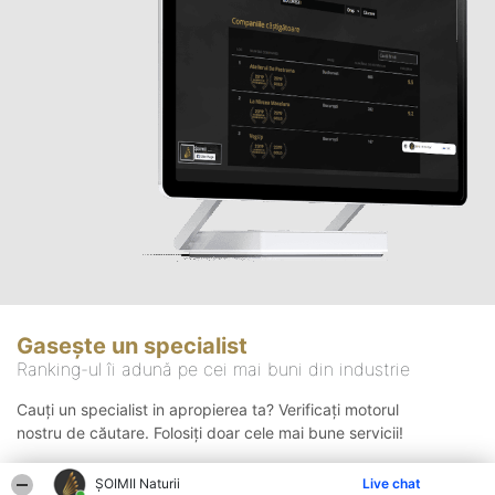
Gasește un specialist
Ranking-ul îi adună pe cei mai buni din industrie
Cauți un specialist in apropierea ta? Verificați motorul
nostru de căutare. Folosiți doar cele mai bune servicii!
ŞOIMII Naturii
Live chat