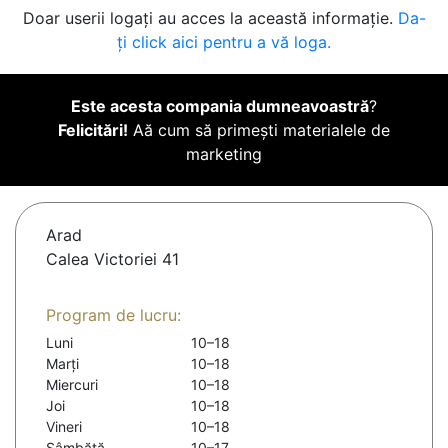
Doar userii logați au acces la această informație.
Da-
ți click aici pentru a vă loga.
Este acesta compania dumneavoastră
?
Felicitări!
Aă cum să primești materialele de
marketing
Arad
Calea Victoriei 41
Program de lucru:
Luni
10–18
Marți
10–18
Miercuri
10–18
Joi
10–18
Vineri
10–18
Sâmbătă
10–17