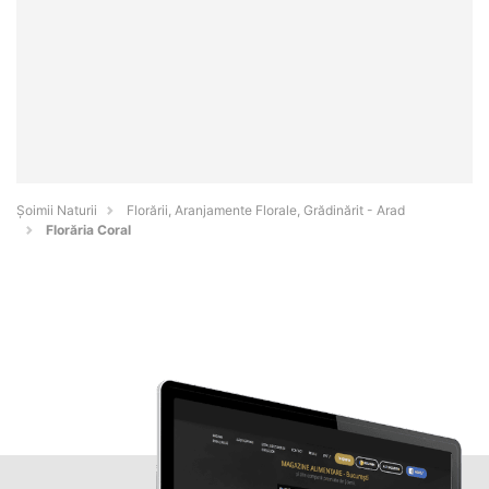
Şoimii Naturii
Florării, Aranjamente Florale, Grădinărit - Arad
Florăria Coral