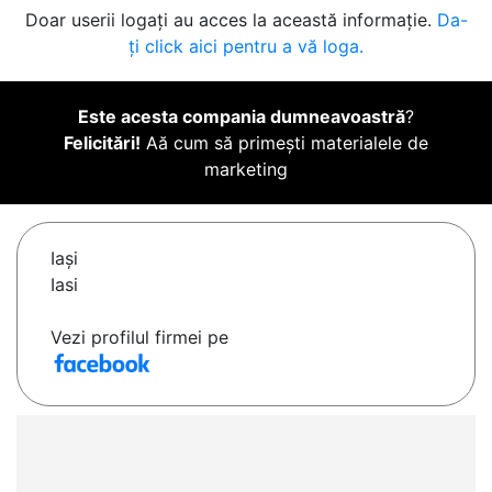
Doar userii logați au acces la această informație.
Da-
ți click aici pentru a vă loga.
Este acesta compania dumneavoastră
?
Felicitări!
Aă cum să primești materialele de
marketing
Iaşi
Iasi
Vezi profilul firmei pe