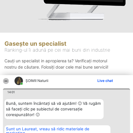
Gasește un specialist
Ranking-ul îi adună pe cei mai buni din industrie
Cauți un specialist in apropierea ta? Verificați motorul
nostru de căutare. Folosiți doar cele mai bune servicii!
ŞOIMII Naturii
Live chat
Căutare
14:01
Bună, suntem încântați să vă ajutăm! 🙂 Vă rugăm
să faceți clic pe subiectul de conversație
corespunzător! 🙂
Sunt un Laureat, vreau să ridic materiale de
Organizator Ranking
Plebiscyt
Contact