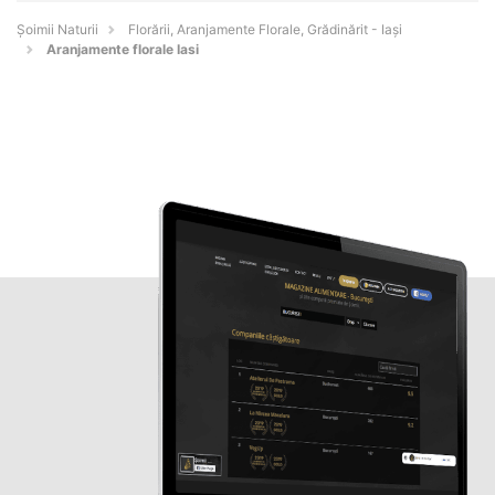
Şoimii Naturii
Florării, Aranjamente Florale, Grădinărit - Iaşi
Aranjamente florale Iasi