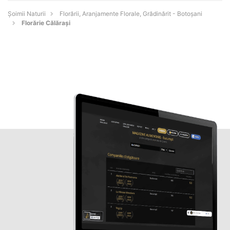
Şoimii Naturii
Florării, Aranjamente Florale, Grădinărit - Botoşani
Florărie Călărași