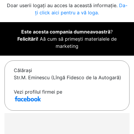
Doar userii logați au acces la această informație.
Da-
ți click aici pentru a vă loga.
Este acesta compania dumneavoastră
?
Felicitări!
Aă cum să primești materialele de
marketing
Călăraşi
Str.M. Eminescu (Lîngă Fidesco de la Autogară)
Vezi profilul firmei pe