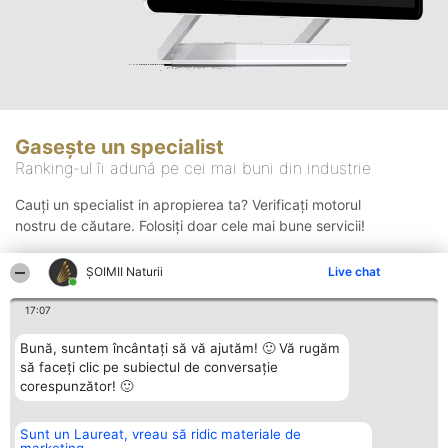
Gasește un specialist
Ranking-ul îi adună pe cei mai buni din industrie
Cauți un specialist in apropierea ta? Verificați motorul
nostru de căutare. Folosiți doar cele mai bune servicii!
ŞOIMII Naturii
Live chat
Căutare
17:07
Bună, suntem încântați să vă ajutăm! 🙂 Vă rugăm
să faceți clic pe subiectul de conversație
corespunzător! 🙂
Sunt un Laureat, vreau să ridic materiale de
Organizator Ranking
Plebiscyt
Contact