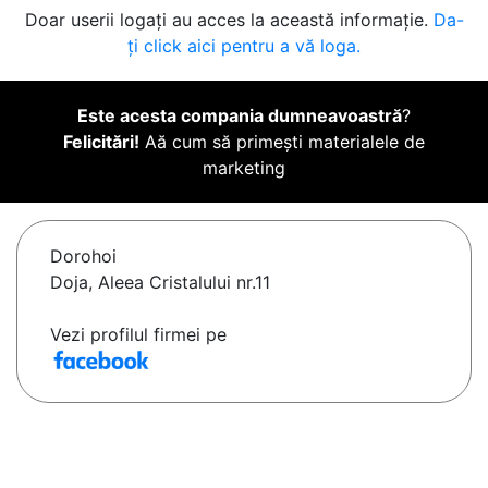
Doar userii logați au acces la această informație.
Da-
ți click aici pentru a vă loga.
Este acesta compania dumneavoastră
?
Felicitări!
Aă cum să primești materialele de
marketing
Dorohoi
Doja, Aleea Cristalului nr.11
Vezi profilul firmei pe