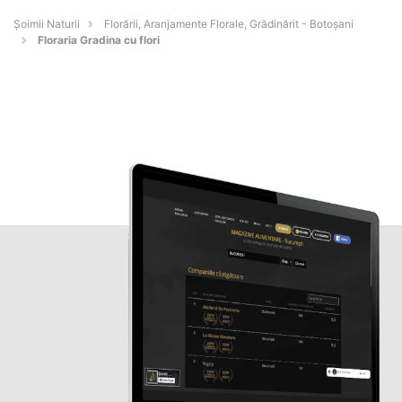
Şoimii Naturii
Florării, Aranjamente Florale, Grădinărit - Botoşani
Floraria Gradina cu flori