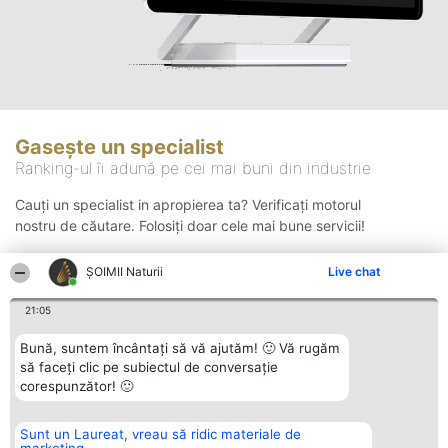
Gasește un specialist
Ranking-ul îi adună pe cei mai buni din industrie
Cauți un specialist in apropierea ta? Verificați motorul
nostru de căutare. Folosiți doar cele mai bune servicii!
ŞOIMII Naturii
Live chat
Căutare
21:05
Bună, suntem încântați să vă ajutăm! 🙂 Vă rugăm
să faceți clic pe subiectul de conversație
corespunzător! 🙂
Sunt un Laureat, vreau să ridic materiale de
Organizator Ranking
Plebiscyt
Contact