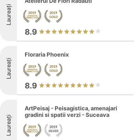
Atelierul De Flori Radauti
Laureați
8.9
Floraria Phoenix
Laureați
8.9
ArtPeisaj - Peisagistica, amenajari
gradini si spatii verzi - Suceava
Laureați