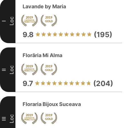
Lavande by Maria
Loc
I
9.8
(195)
Florăria Mi Alma
Loc
II
9.7
(204)
Floraria Bijoux Suceava
Loc
III