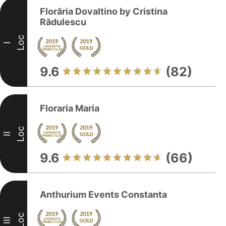
Florăria Dovaltino by Cristina
Rădulescu
Loc
I
9.6
(82)
Floraria Maria
Loc
II
9.6
(66)
Anthurium Events Constanta
Loc
III