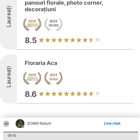
panouri florale, photo corner,
Laureați
decorațiuni
8.5
Floraria Aca
Laureați
8.6
ŞOIMII Naturii
Live chat
Alte firme din zonă
09:42